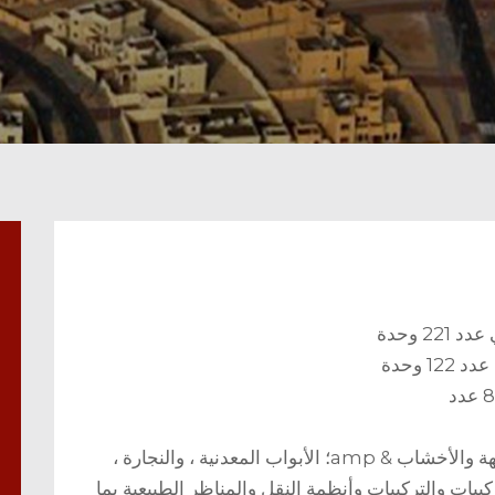
2 وحدة
العناصر التي يغطيها المجموع المؤقت: الواجهة والأخشاب & amp؛ الأبواب المعدنية ، والنجارة ،
ME) بما في ذلك التركيبات والتركيبات وأنظمة النقل والمناظر الطبيعية بما