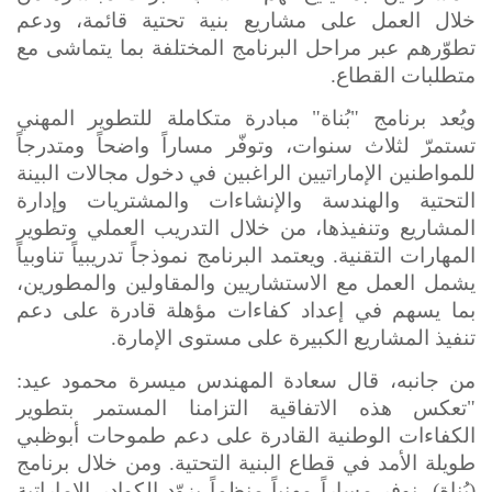
خلال العمل على مشاريع بنية تحتية قائمة، ودعم
تطوّرهم عبر مراحل البرنامج المختلفة بما يتماشى مع
متطلبات القطاع
.
ويُعد برنامج "بُناة" مبادرة متكاملة للتطوير المهني
تستمرّ لثلاث سنوات، وتوفّر مساراً واضحاً ومتدرجاً
للمواطنين الإماراتيين الراغبين في دخول مجالات البينة
التحتية والهندسة والإنشاءات والمشتريات وإدارة
المشاريع وتنفيذها، من خلال التدريب العملي وتطوير
المهارات التقنية. ويعتمد البرنامج نموذجاً تدريبياً تناوبياً
يشمل العمل مع الاستشاريين والمقاولين والمطورين،
بما يسهم في إعداد كفاءات مؤهلة قادرة على دعم
تنفيذ المشاريع الكبيرة على مستوى الإمارة
.
من جانبه، قال سعادة المهندس ميسرة محمود عيد
:
"تعكس هذه الاتفاقية التزامنا المستمر بتطوير
الكفاءات الوطنية القادرة على دعم طموحات أبوظبي
طويلة الأمد في قطاع البنية التحتية. ومن خلال برنامج
(بُناة)، نوفر مساراً مهنياً منظماً يزوّد الكوادر الإماراتية