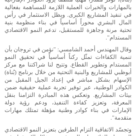
بالمهارات والخبرات العملية اللازمة للمساهمة بفعالية
في تنفيذ المشاريع الكبرى. ويظل الاستثمار في رأس
المال البشري محوراً أساسياً في بناء منظومة بنية
تحتية مرنة وجاهزة للمستقبل، تدعم النمو الاقتصادي
المستدام".
وقال المهندس أحمد الشامسي
:
"نؤمن في تروجان بأن
تنمية الكفاءات تمثّل ركناً أساسياً في تحقيق النمو
المستدام وتطوير القطاع. وتتيح لنا شراكتنا مع مركز
أبوظبي للمشاريع والبنية التحتية من خلال برنامج (بُناة)
الإسهام بشكل مباشر في إعداد الجيل المقبل من
الكوادر الوطنية، عبر توفير تجربة عملية حقيقية ضمن
بيئات المشاريع. وتعكس هذه المبادرة التزامنا بنقل
المعرفة، وتعزيز كفاءة التنفيذ، ودعم رؤية دولة
الإمارات في بناء كوادر وطنية مؤهلة تمتلك مهارات
متقدمة".
وتجسّد الاتفاقية التزام الطرفين بتعزيز النمو الاقتصادي