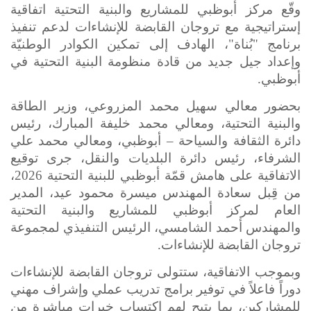
وقّع مركز أبوظبي للمشاريع والبنية التحتية اتفاقية
إستراتيجية مع تروجان القابضة للإنشاءات لدعم تنفيذ
برنامج "بُناة"، الهادف إلى تمكين الكوادر الوطنيّة
وإعداد جيل جديد من قادة منظومة البنية التحتية في
أبوظبي
.
بحضور معالي سهيل محمد المزروعي، وزير الطاقة
والبنية التحتية، ومعالي محمد خليفة المبارك، رئيس
دائرة الثقافة والسياحة – أبوظبي،
و
معالي محمد علي
الشرفاء، رئيس
دائرة البلديات والنقل
،
جرى توقيع
الاتفاقية على هامش قمّة أبوظبي للبنية التحتية 2026،
من قِبل سعادة المهندس ميسرة محمود عيد، المدير
العام لمركز أبوظبي للمشاريع والبنية التحتية
و
المهندس أحمد الشامسي، الرئيس التنفيذي لمجموعة
تروجان القابضة للإنشاءات.
وبموجب الاتفاقية، ستتولى تروجان القابضة للإنشاءات
دوراً فاعلاً في توفير برامج تدريب عملي وإشراف مهني
للمشاركين، بما يتيح لهم اكتساب خبرات مباشرة من