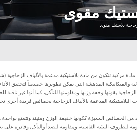
استيك مقوى
جاجية بلاستيك مقوى
ن مادة مركبة تتكون من مادة بلاستيكية مدعمة بالألياف الزجاجية (
ئية والميكانيكية المدهشة التي يمكن تطويرها خصيصاً لتحقيق الأدا
لزجاجية بقوتها وخفة وزنها ومقاومتها للتآكل، كما أنها غير ناقلة للح
كبات البلاستيكية المدعمة بالألياف الزجاجية بخصائص فريدة
أخرى
تجع
يد من الخصائص المميزة ككونها خفيفة الوزن ومتينة وتتمتع بواحدة
قاومة للظروف البيئية القاسية، ومقاومة للصدأ والتآكل وقادرة عل