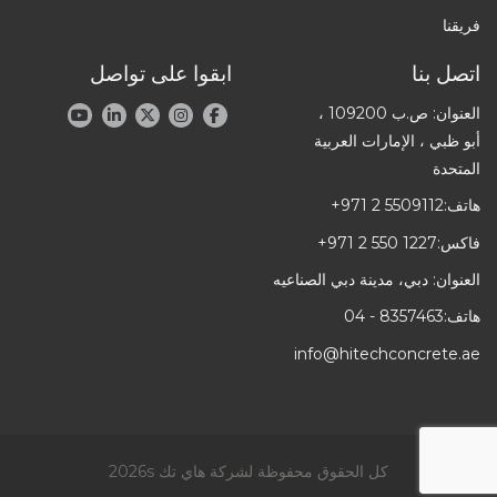
فريقنا
اتصل بنا
ابقوا على تواصل
العنوان: ص.ب 109200 ،
أبو ظبي ، الإمارات العربية
المتحدة
هاتف:
+971 2 5509112
فاكس:
+971 2 550 1227
العنوان: دبي، مدينة دبي الصناعيه
هاتف:
04 - 8357463
info@hitechconcrete.ae
كل الحقوق محفوظة لشركة هاي تك 2026s